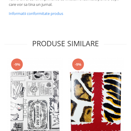
care vor sa tina un jurnal.
Informatii conformitate produs
PRODUSE SIMILARE
-9%
-9%