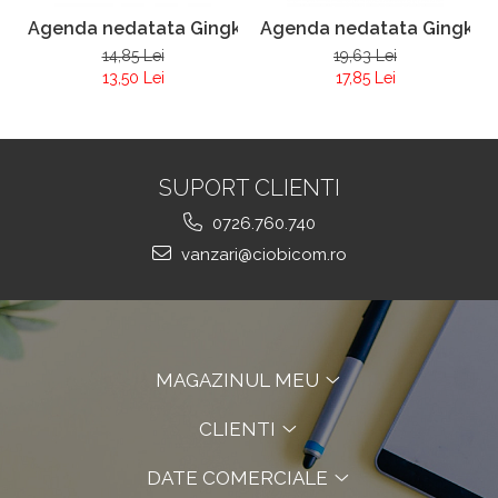
Agenda nedatata Gingko A7
Agenda nedatata Gingko 
14,85 Lei
19,63 Lei
13,50 Lei
17,85 Lei
SUPORT CLIENTI
0726.760.740
vanzari@ciobicom.ro
MAGAZINUL MEU
CLIENTI
DATE COMERCIALE