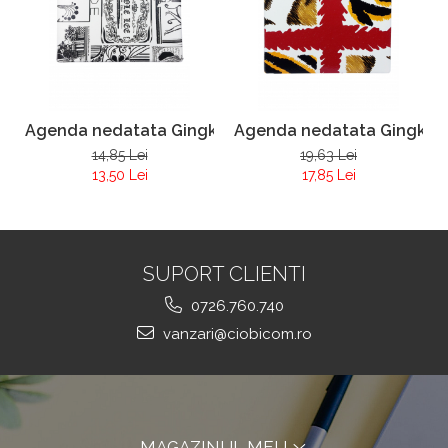
Agenda nedatata Gingko A7
Agenda nedatata Gingko 
14,85 Lei
19,63 Lei
13,50 Lei
17,85 Lei
SUPORT CLIENTI
0726.760.740
vanzari@ciobicom.ro
MAGAZINUL MEU