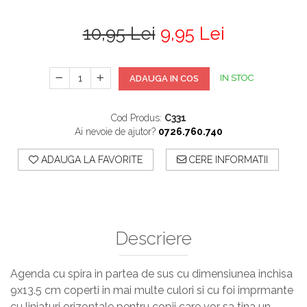
10,95 Lei
9,95 Lei
IN STOC
ADAUGA IN COS
Cod Produs:
C331
Ai nevoie de ajutor?
0726.760.740
ADAUGA LA FAVORITE
CERE INFORMATII
Descriere
Agenda cu spira in partea de sus cu dimensiunea inchisa
9x13.5 cm coperti in mai multe culori si cu foi imprmante
cu liniaturi orizontale pentru copii care vor sa tina un