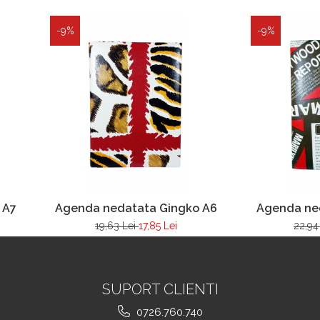
-9%
-9%
 A7
Agenda nedatata Gingko A6
Agenda ne
19,63 Lei
17,85 Lei
22,94
SUPORT CLIENTI
0726.760.740