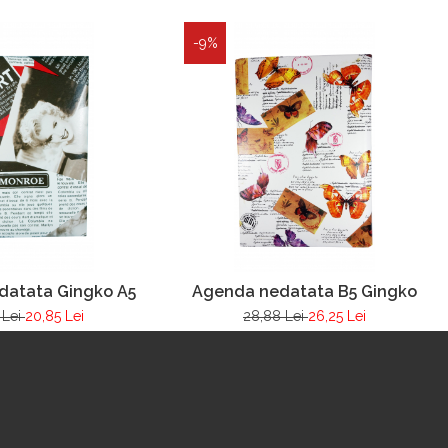
-9%
datata Gingko A5
Agenda nedatata B5 Gingko
 Lei
20,85 Lei
28,88 Lei
26,25 Lei