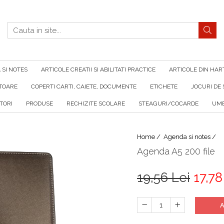
SI NOTES
ARTICOLE CREATII SI ABILITATI PRACTICE
ARTICOLE DIN HAR
ATOARE
COPERTI CARTI, CAIETE, DOCUMENTE
ETICHETE
JOCURI DE 
TORI
PRODUSE
RECHIZITE SCOLARE
STEAGURI/COCARDE
UMB
Home /
Agenda si notes /
Agenda A5 200 file
19,56 Lei
17,78
A