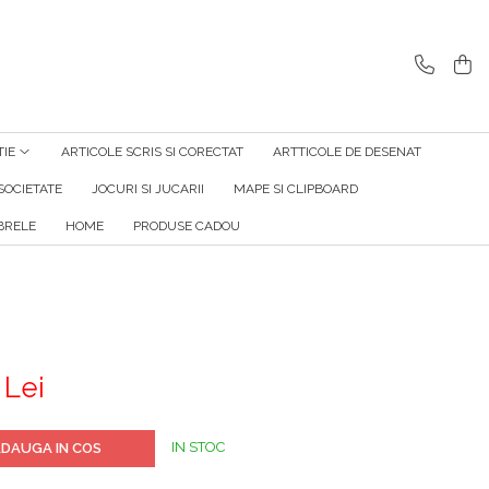
TIE
ARTICOLE SCRIS SI CORECTAT
ARTTICOLE DE DESENAT
SOCIETATE
JOCURI SI JUCARII
MAPE SI CLIPBOARD
RELE
HOME
PRODUSE CADOU
 Lei
IN STOC
DAUGA IN COS