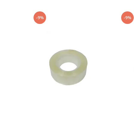
-9%
-9%