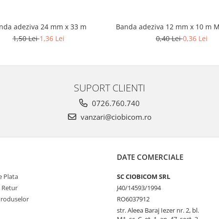
nda adeziva 24 mm x 33 m
Banda adeziva 12 mm x 10 m M
1,50 Lei
1,36 Lei
0,40 Lei
0,36 Lei
SUPORT CLIENTI
0726.760.740
vanzari@ciobicom.ro
DATE COMERCIALE
 Plata
SC CIOBICOM SRL
e Retur
J40/14593/1994
Produselor
RO6037912
str. Aleea Baraj Iezer nr. 2, bl.
M1, sc. C, et. 1, ap. 47, sect. 3