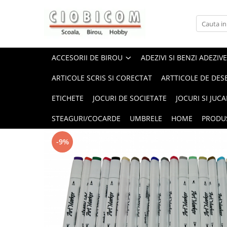
Accesorii de birou
Articole din hartie
Alonje
Cartoane
ACCESORII DE BIROU
ADEZIVI SI BENZI ADEZIVE
Capsatoare,capse,decapsatoare
Notes-uri adezive
ARTICOLE SCRIS SI CORECTAT
ARTTICOLE DE DES
Foarfeci si cuttere
Plicuri
ETICHETE
JOCURI DE SOCIETATE
JOCURI SI JUCA
Perforatoare
Role casa marcat si fax
Suporti birou
Tipizate
STEAGURI/COCARDE
UMBRELE
HOME
PRODU
-9%