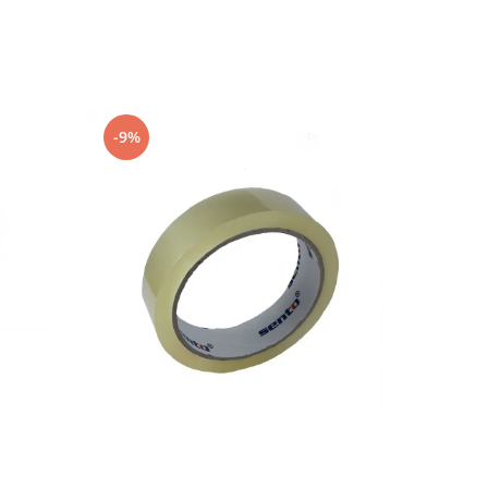
-9%
-9%