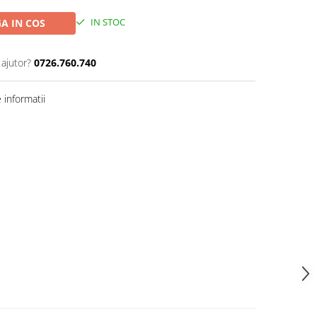
IN STOC
A IN COS
 ajutor?
0726.760.740
informatii