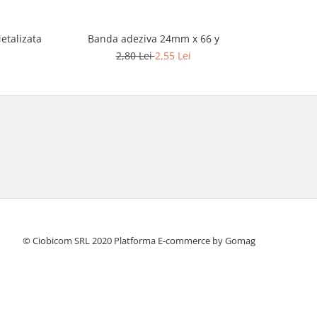
etalizata
Banda adeziva 24mm x 66 y
Band
2,80 Lei
2,55 Lei
© Ciobicom SRL 2020
Platforma E-commerce by Gomag