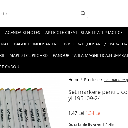
AGENDA SI NOTES
ARTICOLE CREATII SI ABILITATI PRACTICE
ENAT
BAGHETE INDOSARIERE
BIBLIORAFT,DOSARE ,SEPARATOA
RII
MAPE SI CLIPBOARD
PANOURI,TABLA MAGNETICA.NUMARA
SE CADOU
Home /
Produse /
Set markere pe
Set markere pentru col
yl 195109-24
1,47 Lei
1,34 Lei
Durata de livrare:
1-2 zile