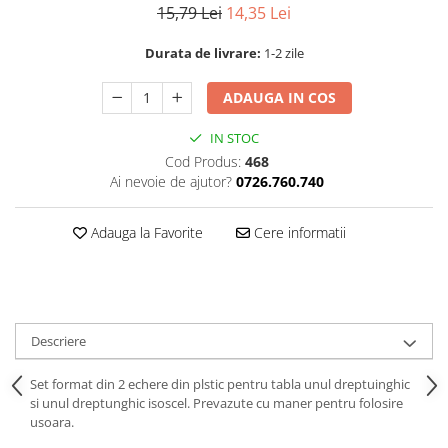
15,79 Lei
14,35 Lei
Durata de livrare:
1-2 zile
ADAUGA IN COS
IN STOC
Cod Produs:
468
Ai nevoie de ajutor?
0726.760.740
Adauga la Favorite
Cere informatii
Descriere
Set format din 2 echere din plstic pentru tabla unul dreptuinghic
si unul dreptunghic isoscel. Prevazute cu maner pentru folosire
usoara.