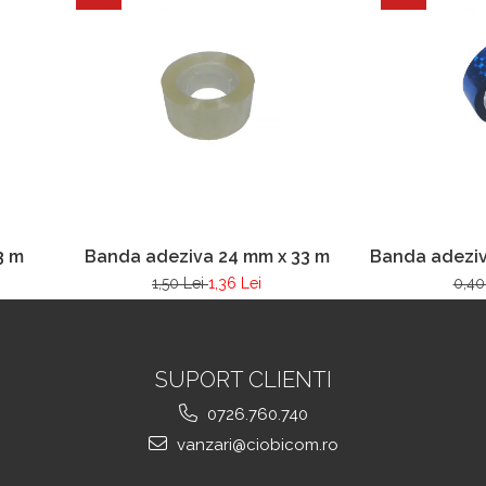
3 m
Banda adeziva 24 mm x 33 m
Banda adeziv
1,50 Lei
1,36 Lei
0,40
SUPORT CLIENTI
0726.760.740
vanzari@ciobicom.ro