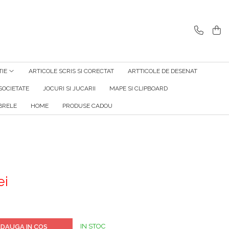
TIE
ARTICOLE SCRIS SI CORECTAT
ARTTICOLE DE DESENAT
SOCIETATE
JOCURI SI JUCARII
MAPE SI CLIPBOARD
RELE
HOME
PRODUSE CADOU
ei
IN STOC
DAUGA IN COS