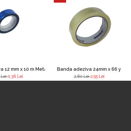
a 12 mm x 10 m Metalizata
Banda adeziva 24mm x 66 y
 Lei
0,36 Lei
2,80 Lei
2,55 Lei