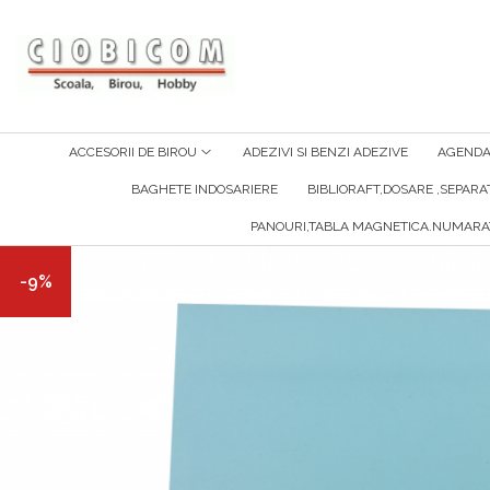
Accesorii de birou
Articole din hartie
Alonje
Cartoane
ACCESORII DE BIROU
ADEZIVI SI BENZI ADEZIVE
AGENDA 
Capsatoare,capse,decapsatoare
Notes-Uri Adezive
BAGHETE INDOSARIERE
BIBLIORAFT,DOSARE ,SEPAR
Foarfeci Si Cuttere
Plicuri
PANOURI,TABLA MAGNETICA.NUMARA
Perforatoare
Role Casa Marcat Si Fax
Suporti Birou
Tipizate
-9%