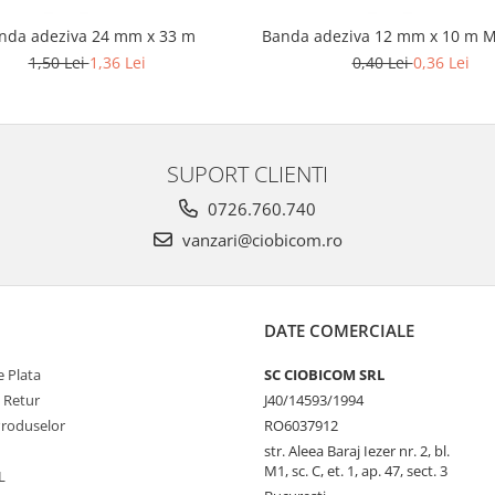
nda adeziva 24 mm x 33 m
Banda adeziva 12 mm x 10 m M
1,50 Lei
1,36 Lei
0,40 Lei
0,36 Lei
SUPORT CLIENTI
0726.760.740
vanzari@ciobicom.ro
DATE COMERCIALE
 Plata
SC CIOBICOM SRL
e Retur
J40/14593/1994
Produselor
RO6037912
str. Aleea Baraj Iezer nr. 2, bl.
M1, sc. C, et. 1, ap. 47, sect. 3
L