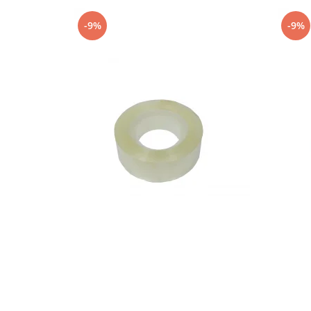
-9%
-9%