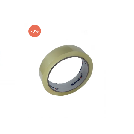
-9%
-9%