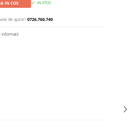
IN STOC
A IN COS
voie de ajutor?
0726.760.740
informatii