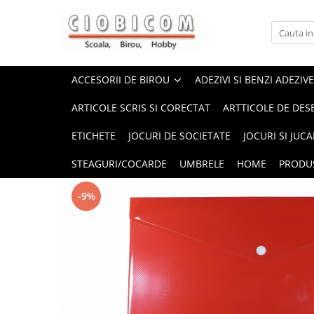
Accesorii de birou
Articole din hartie
Alonje
Cartoane
ACCESORII DE BIROU
ADEZIVI SI BENZI ADEZIVE
Capsatoare,capse,decapsatoare
Notes-uri adezive
ARTICOLE SCRIS SI CORECTAT
ARTTICOLE DE DES
Foarfeci si cuttere
Plicuri
ETICHETE
JOCURI DE SOCIETATE
JOCURI SI JUCA
Perforatoare
Role casa marcat si fax
Suporti birou
Tipizate
STEAGURI/COCARDE
UMBRELE
HOME
PRODU
-9%