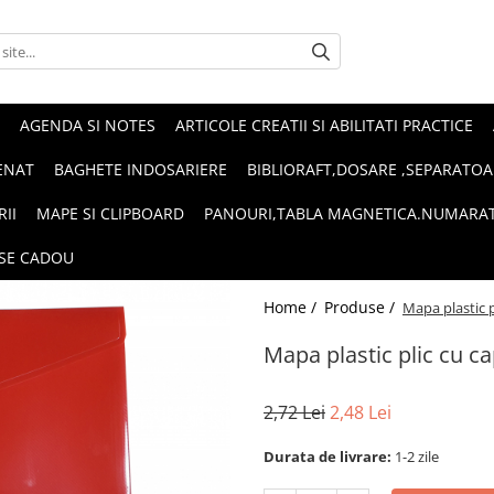
AGENDA SI NOTES
ARTICOLE CREATII SI ABILITATI PRACTICE
ENAT
BAGHETE INDOSARIERE
BIBLIORAFT,DOSARE ,SEPARATOA
RII
MAPE SI CLIPBOARD
PANOURI,TABLA MAGNETICA.NUMARA
SE CADOU
Home /
Produse /
Mapa plastic p
Mapa plastic plic cu c
2,72 Lei
2,48 Lei
Durata de livrare:
1-2 zile