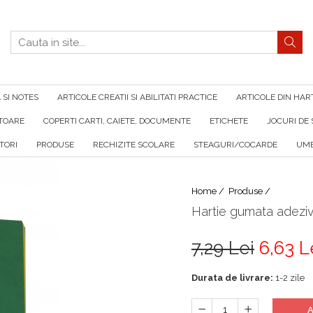
SI NOTES
ARTICOLE CREATII SI ABILITATI PRACTICE
ARTICOLE DIN HAR
ATOARE
COPERTI CARTI, CAIETE, DOCUMENTE
ETICHETE
JOCURI DE 
TORI
PRODUSE
RECHIZITE SCOLARE
STEAGURI/COCARDE
UMB
Home /
Produse /
Hartie gumata adezi
7,29 Lei
6,63 L
Durata de livrare:
1-2 zile
A