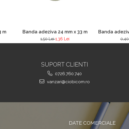
3 m
Banda adeziva 24 mm x 33 m
Banda adeziv
1,50 Lei
1,36 Lei
0,40
SUPORT CLIENTI
0726.760.740
vanzari@ciobicom.ro
DATE COMERCIALE