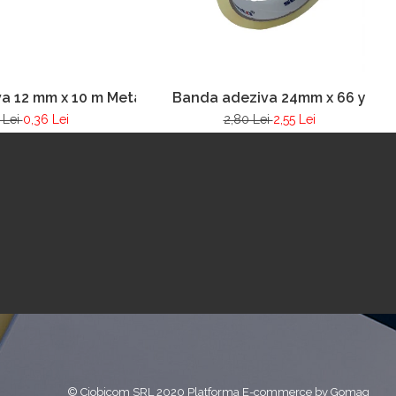
a 12 mm x 10 m Metalizata
Banda adeziva 24mm x 66 y
 Lei
0,36 Lei
2,80 Lei
2,55 Lei
© Ciobicom SRL 2020
Platforma E-commerce by Gomag