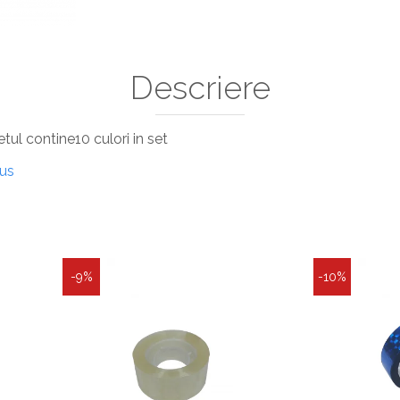
Descriere
ul contine10 culori in set
dus
-9%
-10%