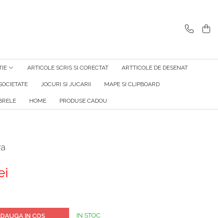
TIE
ARTICOLE SCRIS SI CORECTAT
ARTTICOLE DE DESENAT
SOCIETATE
JOCURI SI JUCARII
MAPE SI CLIPBOARD
RELE
HOME
PRODUSE CADOU
va
ei
IN STOC
DAUGA IN COS