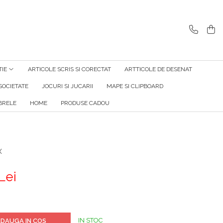
TIE
ARTICOLE SCRIS SI CORECTAT
ARTTICOLE DE DESENAT
SOCIETATE
JOCURI SI JUCARII
MAPE SI CLIPBOARD
RELE
HOME
PRODUSE CADOU
x
Lei
IN STOC
DAUGA IN COS