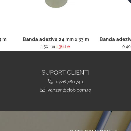
3 m
Banda adeziva 24 mm x 33 m
Banda adeziv
1,50 Lei
1,36 Lei
0,40
SUPORT CLIENTI
0726.760.740
vanzari@ciobicom.ro