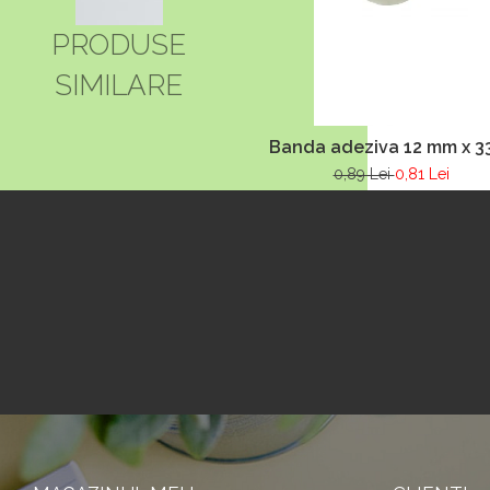
PRODUSE
SIMILARE
Banda adeziva 12 mm x 3
0,89 Lei
0,81 Lei