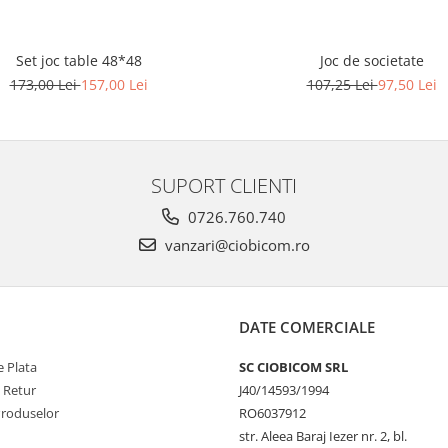
Set joc table 48*48
Joc de societate
173,00 Lei
157,00 Lei
107,25 Lei
97,50 Lei
SUPORT CLIENTI
0726.760.740
vanzari@ciobicom.ro
DATE COMERCIALE
 Plata
SC CIOBICOM SRL
e Retur
J40/14593/1994
Produselor
RO6037912
str. Aleea Baraj Iezer nr. 2, bl.