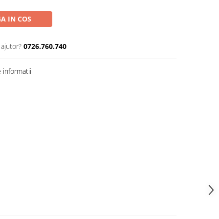
A IN COS
 ajutor?
0726.760.740
informatii