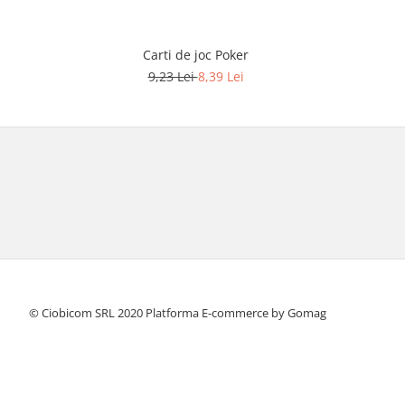
Carti de joc Poker
C
9,23 Lei
8,39 Lei
© Ciobicom SRL 2020
Platforma E-commerce by Gomag