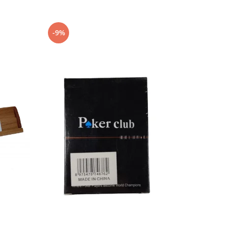
-9%
-9%