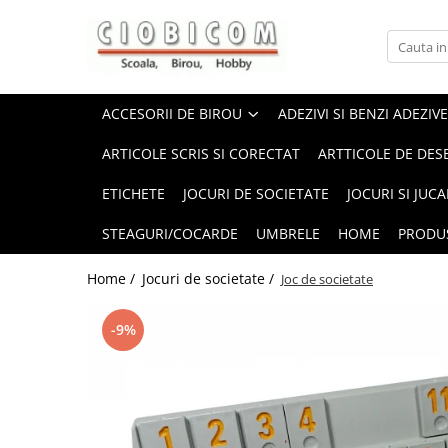
Accesorii de birou
Articole din hartie
Alonje
Cartoane
ACCESORII DE BIROU
ADEZIVI SI BENZI ADEZIVE
Capsatoare,capse,decapsatoare
Notes-uri adezive
ARTICOLE SCRIS SI CORECTAT
ARTTICOLE DE DES
Foarfeci si cuttere
Plicuri
ETICHETE
JOCURI DE SOCIETATE
JOCURI SI JUCA
Perforatoare
Role casa marcat si fax
Suporti birou
Tipizate
STEAGURI/COCARDE
UMBRELE
HOME
PRODU
Home /
Jocuri de societate /
Joc de societate
-9%