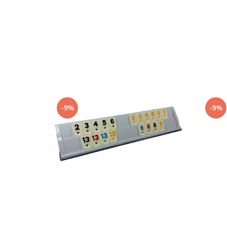
-9%
-9%