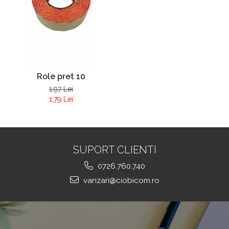
Role pret 10
1,97 Lei
1,79 Lei
SUPORT CLIENTI
0726.760.740
vanzari@ciobicom.ro